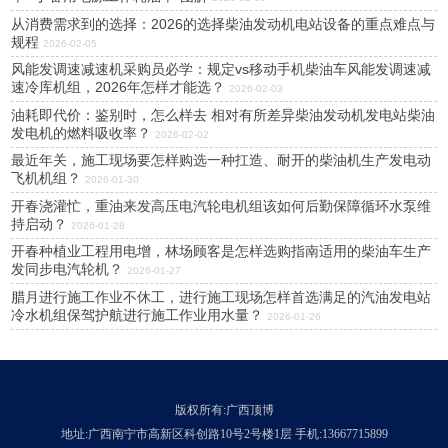
从消费需求到的选择：2026的选择柴油发动机电站设备的重点难点与
规程
2026-02-05
风能发调速减速机采购员必学：规定vs移动手机柴油车风能发调速减
速冷库机组，2026年怎样才能选？
2026-02-03
油耗即代价：鉴别时，怎么样去 相对有所差异柴油发动机发电站柴油
发电机的燃料吸收率？
2026-02-02
最近年关，施工现场要怎样购选一种扛造、耐开的柴油机生产发电动
飞机机组？
2026-01-30
开春浇灌忙，重油来发高压电汽轮电机组该如何后勤保障循环水泵维
持启动？
2026-01-28
开春种植业工程用电增，林场顾客是怎样选购指南适用的柴油车生产
发同步电汽轮机？
2026-01-27
腊月进行施工作业不休工，进行施工现场怎样首选满足的汽油发电站
冷水机组保驾护航进行施工作业用水量？
2026-01-26
版权所有:广西顶博
地址:广西南宁市高新区科创路10号2号楼1层 手机:13667715899