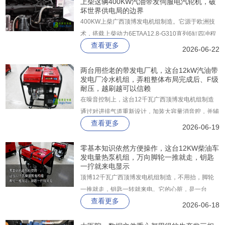
上柴这辆400KW汽油带发伺服电汽轮机，破
坏世界供电局的边界
400KW上柴广西顶博发电机组制造。它源于欧洲技
术，搭载上柴动力6ETAA12.8-G310直列6缸四冲程
查看更多
电控高压共轨柴油发动机，配合四气门技术，在
2026-06-22
185g/kW·h超低燃油消耗率下，轻松输出400KW电
力。机组支持一机双频（50Hz/60Hz），一步到位
两台用些老的带发电厂机，这台12kW汽油带
发电厂冷水机组，弄粗整体布局完成后、F级
满足国三排放标准，并预留国四升级接口。
耐压，越刷越可以信赖
在噪音控制上，这台12千瓦广西顶博发电机组制造
通过对进排气道重新设计，加装大容量消音腔，并辅
查看更多
以隔音棉与密封罩，7米处噪音实测仅87分贝。
2026-06-19
零基本知识依然方便操作，这台12KW柴油车
发电量热泵机组，万向脚轮一推就走，钥匙
一拧就来电显示
顶博12千瓦广西顶博发电机组制造​，不用抬，脚轮
一推就走，钥匙一转就来电。它的心脏，是一台
查看更多
997cc双缸柴油机，平顺省油，强制风冷不怕过热。
2026-06-18
长时间高负载，照样稳定耐造。