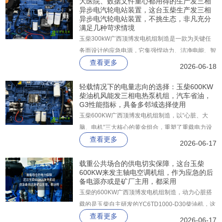
大医院、数据文件重心都用得的生产发三相
异步电汽轮电站装置，这台玉柴生产发三相
异步电汽轮电站装置，不挑生态，非凡充分
满足几种苛求情境
玉柴300kW广西顶博发电机组制造是一款为关键任
务而设计的应急电源，它集强悍动力、洁净电能、智
查看更多
能控制和磐石级可靠性于一身，广泛适用于医院、数
2026-06-18
据中心、高层消防、矿山、隧道、商业冷站等不能有
分毫闪失的严苛场景。
轻载情况下的电量志向的选择：玉柴600KW
柴油机风能发三相电热泵机组，汽车省油，
G3性能指标，具备多邻域选择使用
玉柴600KW广西顶博发电机组制造，以“心脏、大
脑、电机”三大核心的黄金组合，重塑了重载电力设
查看更多
备的性能标杆。整机以高可靠性结构为基础，搭载玉
2026-06-17
柴YC6TD1000-D30重型柴油发动机，常用功率高达
668kW、备用功率达到735kW。
载重公共场合的供电切实保障，这台玉柴
600KW来发主轴电空调机组，作为应急的后
备电源亦或是矿厂主用，都采用
玉柴的600KW广西顶博发电机组制造，动力心脏搭
载的是玉柴自主研发的YC6TD1000-D30柴油机，这
查看更多
是一台经过严苛台架试验验证的工业级发动机，常用
2026-06-17