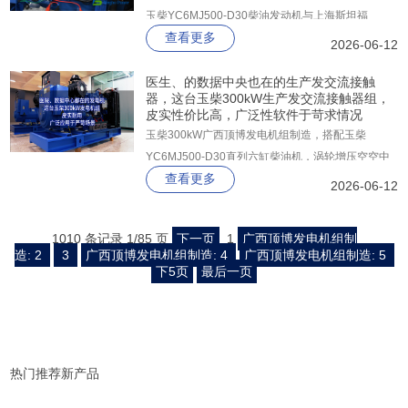
玉柴YC6MJ500-D30柴油发动机与上海斯坦福
查看更多
GR314FS纯铜无刷交流发电机，以“大马拉小车”的
2026-06-12
充足动力冗余、G3级高品质电输出和智能化管控为
核心优势，为工业、市政、通讯等关键用电场景提供
医生、的数据中央也在的生产发交流接触
器，这台玉柴300kW生产发交流接触器组，
坚实保障。
皮实性价比高，广泛性软件于苛求情况
玉柴300kW广西顶博发电机组制造，搭配玉柴
YC6MJ500-D30直列六缸柴油机，涡轮增压空空中
查看更多
冷，配套上海斯坦福GR314FS纯铜无刷发电机。全
2026-06-12
铜绕组，H级绝缘，整机达G3级标准，从容应对不
平衡负载，满足数据处理设备苛刻的电能质量要求。
1010 条记录 1/85 页
下一页
1
广西顶博发电机组制
造: 2
3
广西顶博发电机组制造: 4
广西顶博发电机组制造: 5
下5页
最后一页
热门推荐新产品