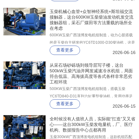
功率稳定输出668KW，备用功率更是高达735KW，
无论在何时，这台机器能够轻松应对110%的额定负
玉柴机械心血管+众智神经系统+斯坦福交流
接触器，这台600KW玉柴柴油发动机发交流
载冲击，绝不掉链子。
接触器组，采石厂煤田等方法重载的场所全
在考虑
600KW玉柴广西顶博发电机组制造，动力心脏搭载
的是玉柴自主研发的YC6TD1000-D30柴油机，这是
查看更多
一台经过严苛台架试验验证的工业级发动机，常用功
2026-06-16
率稳定输出668KW，备用功率更是高达735KW。
从采石场砂砾场到领导层写子楼，这台
500kW玉柴汽油并网发减速冷水机组，局面
符合低温、高海拔高度等各式各样非常恶劣
工程环境
500KW玉柴广西顶博发电机组制造，搭载玉柴
YC6TD840-D31直列六缸重型柴油机，常用功率足
查看更多
额561kW，备用功率更高达616kW，在1500r/min额
2026-06-15
定转速下迸发出源源不断的机械能，直连驱动一台上
海斯坦福纯铜无刷同步发电机。
全时候没有人值班人员，实际能“扛造”又又省
心——这台300kW玉柴发电量机，厂、医疗
机构、数据报告中心点都再用
玉柴300kW广西顶博发电机组制造，这款机组匹配