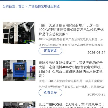
当前位置：
首页
>
广西顶博发电机组制造
门诊、大酒店抢着用的隔音电厂，这一款
400KW康明斯隔音箱式静音发电站超临界锅
炉是什么总被复购？
400KW康明斯静音箱式广西顶博发电机组制造，从
动力核心到静音壳体全部围绕“高功率密度与极致低
查看更多
噪”一体化打造。它搭载康明斯KTA19-G3A柴油机，
2026-06-24
常用功率高达448KW、备用功率直达504KW，配合
斯坦福纯铜无刷发电机与深海控制器，并由顶博出品
既能发电站又能焊接加工，荒效无电仍然干
大活！这台顶博400A汽油禁音发电站焊机，
的2mm镀锌板静音箱整体封装。
到底为什么东西让建设队纷纷的意思暴走换
装？
顶博DB-400A柴油静音发电焊机是一款真正实现发
电与焊接无缝融合的高效多功能一体机，它将20KW
查看更多
大功率辅助电源与30-400A宽域精密焊接系统集成于
2026-06-23
同一平台，让户外作业从此告别发电机与电焊机分开
搬运、分别管理的繁琐。
几台广州POS机，2大频段，重卡游戏平台：