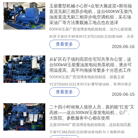
无论在何时，这台机器能够轻松应对110%的额定负
玉柴重型机械小心肝+众智大脑皮层+斯坦福
直流无刷三相异步电机，这台600KW玉柴汽
载冲击，绝不掉链子。
油发直流无刷三相异步电空调机组，采石场
采油厂等方法重载施工地点也在选泽
600KW玉柴广西顶博发电机组制造，动力心脏搭载
的是玉柴自主研发的YC6TD1000-D30柴油机，这是
查看更多
一台经过严苛台架试验验证的工业级发动机，常用功
2026-06-16
率稳定输出668KW，备用功率更是高达735KW。
从矿区石子场到高层住宅写共享办公室，这
台500kW玉柴重油发电站热泵机组，逐步可
用温度高、高平均海拔等繁多十分恶劣工作
500KW玉柴广西顶博发电机组制造，搭载玉柴
YC6TD840-D31直列六缸重型柴油机，常用功率足
查看更多
额561kW，备用功率更高达616kW，在1500r/min额
2026-06-15
定转速下迸发出源源不断的机械能，直连驱动一台上
海斯坦福纯铜无刷同步发电机。
二十四小时候無人值班人员，真的能“扛造”又
高效——这台300kW玉柴发电站机，公厂、
大医院、参数服务中心都在使用
玉柴300kW广西顶博发电机组制造，这款机组匹配
玉柴YC6MJ500-D30柴油发动机与上海斯坦福