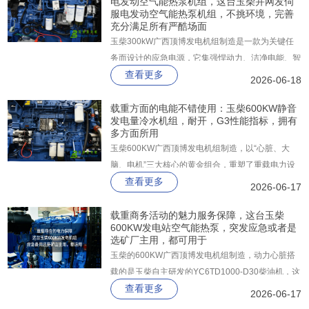
电发动空气能热泵机组，这台玉柴并网发伺
服电发动空气能热泵机组，不挑环境，完善
充分满足所有严酷场面
玉柴300kW广西顶博发电机组制造是一款为关键任
务而设计的应急电源，它集强悍动力、洁净电能、智
查看更多
能控制和磐石级可靠性于一身，广泛适用于医院、数
2026-06-18
据中心、高层消防、矿山、隧道、商业冷站等不能有
分毫闪失的严苛场景。
载重方面的电能不错使用：玉柴600KW静音
发电量冷水机组，耐开，G3性能指标，拥有
多方面所用
玉柴600KW广西顶博发电机组制造，以“心脏、大
脑、电机”三大核心的黄金组合，重塑了重载电力设
查看更多
备的性能标杆。整机以高可靠性结构为基础，搭载玉
2026-06-17
柴YC6TD1000-D30重型柴油发动机，常用功率高达
668kW、备用功率达到735kW。
载重商务活动的魅力服务保障，这台玉柴
600KW发电站空气能热泵，突发应急或者是
选矿厂主用，都可用于
玉柴的600KW广西顶博发电机组制造，动力心脏搭
载的是玉柴自主研发的YC6TD1000-D30柴油机，这
查看更多
是一台经过严苛台架试验验证的工业级发动机，常用
2026-06-17
功率稳定输出668KW，备用功率更是高达735KW，