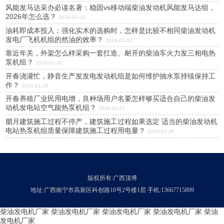
风能发马达采办必读名著：稳固vs移动端柴油发动机风能发马达组，
2026年怎么选？
2026-02-03
油耗即成本投入：强化实木的选购时，怎样是比较不相同柴油发动机
发电厂飞机机组的然油的效率？
2026-02-02
靠近年关，外架怎么样采购一套扛造、耐开的柴油车火力发三相电热
泵机组？
2026-01-30
开春浇灌忙，静音生产发发电发动机组是如何维护抽水泵持续保持工
作？
2026-01-28
开春养殖厂业民用电增，良种场用户名要怎样够买适合自己的柴油发
动机发电站空气能热泵机组？
2026-01-27
腊月建筑施工过程不停产，建筑施工过程如果选定 适当的柴油发动机
电站热泵机组质量保障建筑施工过程用电量？
2026-01-26
版权所有:广西顶博
地址:广西南宁市高新区科创路10号2号楼1层 手机:13667715899
柴油发电机厂家
柴油发电机厂家
柴油发电机厂家
柴油发电机厂家
柴油
发电机厂家