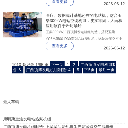
查看更多
GR314FS纯铜无刷交流发电机，以“大马拉小车”的
2026-06-12
充足动力冗余、G3级高品质电输出和智能化管控为
核心优势，为工业、市政、通讯等关键用电场景提供
医疗、数据统计基地还在的电站机，这台玉
柴300kW电站空调机组，皮实牢固，大面积
坚实保障。
应用软件于严历场所
玉柴300kW广西顶博发电机组制造，搭配玉柴
YC6MJ500-D30直列六缸柴油机，涡轮增压空空中
查看更多
冷，配套上海斯坦福GR314FS纯铜无刷发电机。全
2026-06-12
铜绕组，H级绝缘，整机达G3级标准，从容应对不
平衡负载，满足数据处理设备苛刻的电能质量要求。
1010 条记录 1/85 页
下一页
1
2
广西顶博发电机组制
造: 3
广西顶博发电机组制造: 4
5
下5页
最后一页
最火车辆
康明斯重油发电站热泵机组
广西顶博发电机组制造: 上柴柴油发动机生产发减速空气能机组