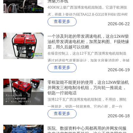
洲魅力界线
400KW上柴广西顶博发电机组制造。它源于欧洲技
术，搭载上柴动力6ETAA12.8-G310直列6缸四冲程
查看更多
电控高压共轨柴油发动机，配合四气门技术，在
2026-06-22
185g/kW·h超低燃油消耗率下，轻松输出400KW电
力。机组支持一机双频（50Hz/60Hz），一步到位
一个涉及到老的带发调速电机，这台12kW柴
油机带发调速电机柜，加黑架构图、F级绝缘
满足国三排放标准，并预留国四升级接口。
层，用久后越可以信赖
在噪音控制上，这台12千瓦广西顶博发电机组制造
通过对进排气道重新设计，加装大容量消音腔，并辅
查看更多
以隔音棉与密封罩，7米处噪音实测仅87分贝。
2026-06-19
零框架能不能更好的使用，这台12kW柴油机
并网发三相电制冷机组，万向轮一推就走，
钥匙一拧就电话
顶博12千瓦广西顶博发电机组制造​，不用抬，脚轮
一推就走，钥匙一转就来电。它的心脏，是一台
查看更多
997cc双缸柴油机，平顺省油，强制风冷不怕过热。
2026-06-18
长时间高负载，照样稳定耐造。
医阮、数据资料中心局都再用的并网发伺服