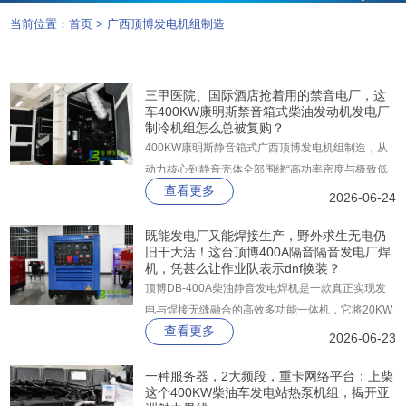
当前位置：
首页
>
广西顶博发电机组制造
三甲医院、国际酒店抢着用的禁音电厂，这
车400KW康明斯禁音箱式柴油发动机发电厂
制冷机组怎么总被复购？
400KW康明斯静音箱式广西顶博发电机组制造，从
动力核心到静音壳体全部围绕“高功率密度与极致低
查看更多
噪”一体化打造。它搭载康明斯KTA19-G3A柴油机，
2026-06-24
常用功率高达448KW、备用功率直达504KW，配合
斯坦福纯铜无刷发电机与深海控制器，并由顶博出品
既能发电厂又能焊接生产，野外求生无电仍
旧干大活！这台顶博400A隔音隔音发电厂焊
的2mm镀锌板静音箱整体封装。
机，凭甚么让作业队表示dnf换装？
顶博DB-400A柴油静音发电焊机是一款真正实现发
电与焊接无缝融合的高效多功能一体机，它将20KW
查看更多
大功率辅助电源与30-400A宽域精密焊接系统集成于
2026-06-23
同一平台，让户外作业从此告别发电机与电焊机分开
搬运、分别管理的繁琐。
一种服务器，2大频段，重卡网络平台：上柴
这个400KW柴油车发电站热泵机组，揭开亚