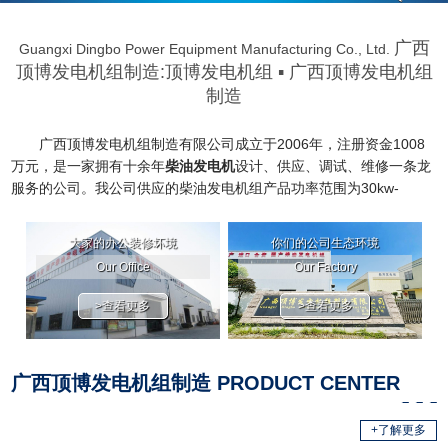
广西
Guangxi Dingbo Power Equipment Manufacturing Co., Ltd.
顶博发电机组制造:
顶博发电机组
▪ 广西顶博发电机组
制造
广西顶博发电机组制造有限公司成立于2006年，注册资金1008
万元，是一家拥有十余年
柴油发电机
设计、供应、调试、维修一条龙
服务的公司。我公司供应的柴油
发电机
组产品功率范围为30kw-
3000kw，可满足各种规格普通型、自动化、四保护、自动切换及三
遥监控、低噪音及移动式、自动化并网系统等特殊电力需求。 公司工
大家的办公装修坏境
你们的公司生态环境
艺设备先进，产品质量可靠，服务网络健全，严格按国际质量体系管
Our Office
Our Factory
理。产品已经通过ISO9001-2015质量体系认证，ISO14001:2015环
境管理体系认证，GB/T28001-2011职位健康安全管理体系认证。无
>查看更多
>查看更多
论是在性......
广西顶博发电机组制造 PRODUCT CENTER
+了解更多