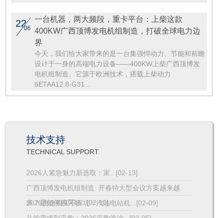
一台机器，两大频段，重卡平台：上柴这款
22
06
400KW广西顶博发电机组制造，打破全球电力边
界
今天，我们给大家带来的是一台集强悍动力、节能和前瞻
设计于一身的高端电力设备——400KW上柴广西顶博发
电机组制造。它源于欧洲技术，搭载上柴动力
6ETAA12.8-G31...
技术支持
TECHNICAL SUPPORT
2026人紧急魅力新选取：家...[02-13]
广西顶博发电机组制造: 开春特大型会议方案越来越
多？是如何购买好...[02-10]
2026挑选购买不踩坑：汽油电站机...[02-09]
从的需求到采购：2026采购汽油...[02-05]