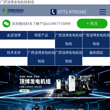
广西顶博发电机组制造
0771-5791162
+ 关注
添加微信好友了解产品w13667715899
走进顶博
明星产品
广西顶博发电机组
广西顶博发电机组
制造
制造
广西顶博发电机组制造:康明斯广西顶博发电机组制造
广西顶博发电机组制造:静音发电机组
珀金斯发电机组
沃尔沃发电机组
潍柴发电机组
上柴发电机组
玉柴发电机组
技术支持
广西顶博发电机组
广西顶博发电机组
服务跟踪
制造
制造